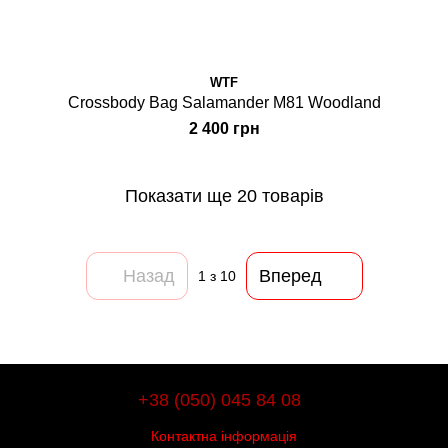
WTF
Crossbody Bag Salamander M81 Woodland
2 400 грн
Показати ще 20 товарів
Назад
Вперед
1
з 10
+38 (050) 045 84 08
Контактна інформація