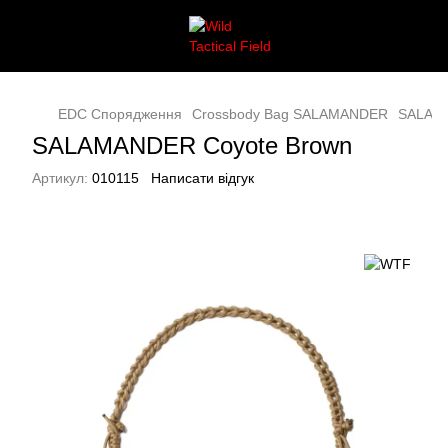
EDC Спорядження
Crossbody Bag SALAMANDER
SALAMA
SALAMANDER Coyote Brown
Артикул:
010115
Написати відгук