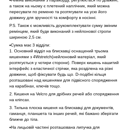
▪️Ремінь виконаний з паракорду, регулюється по довжині,
а також на ньому є плетений наплічник, який можна
пересувати по ременю та розтягувати на усю його
довжину для зручності та комфорту в носінні.
P.S. Також є можливість доукомплектувати сумку зміним
ремінцем, який буде виконаний з нейлонової стропи
шириною 2,5 см.
▪️Сумка має 3 відділи:
1. Основний відділ на блискавці оснащений трьома
кишенями з 4Wstretch(нейлоновий матеріал, який
розтягується у чотири сторони). Поверх кишень нашитий
інтерфейс з еластичної стрічки, яка розділена на різні
довжини, щоб фіксувати будь що. D-подібні кільця
розташовані над кишенями для підвісного спорядження
на карабінах, ключів тощо.
2. Кишеня на Velcro для дрібних речей або спорядження
на кліпсах.
3. Тильна плоска кишеня на блискавці для документів,
гаманця, планшета та інших речей, які бажано зберігати
ближче до тіла.
▪️На лицьовій частині розташована липучка для