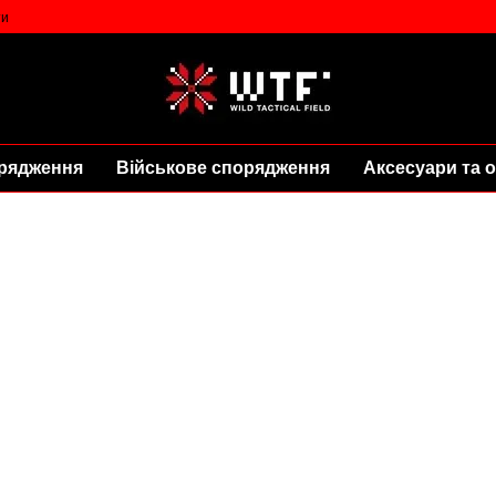
ти
рядження
Військове спорядження
Аксесуари та о