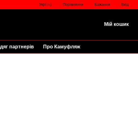
Порівняння
Укр
Eng
Бажання
Вхід
Мій кошик
дяг партнерів
Про Камуфляж