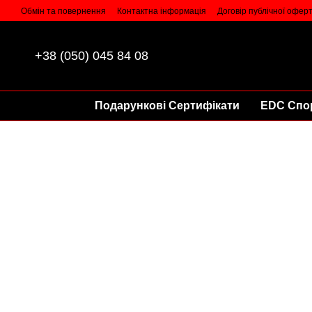
Перейти до основного контенту
Обмін та повернення
Контактна інформація
Договір публічної офер
+38 (050) 045 84 08
Подарункові Сертифікати
EDC Спо