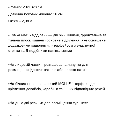
▪️Розмір: 20х13х8 см
Довжина бокових кишень: 10 см
Обʼєм - 2,08 л
▪️Сумка має 5 відділень — дві бічні кишені, фронтальна та
тильна плоскі кишені і основне відділення, яке оснащене
додатковими кишенями, інтерфейсом з еластичної
стрічки та Д-подібними напівкільцями
▪️На лицьовій частині розташована липучка для
розміщення ідентифікаторів або просто патчів
▪️На бічних кишенях нашитий MOLLE інтерфейс для
кріплення девайсів, карабінів та інших відповідних речей
▪️На дні є дві резинки для розміщення турнікета