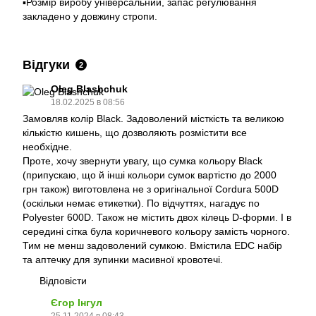
▪️Розмір виробу універсальний, запас регулювання
закладено у довжину стропи.
Відгуки
2
Oleg Blashchuk
18.02.2025 в 08:56
Замовляв колір Black. Задоволений місткість та великою
кількістю кишень, що дозволяють розмістити все
необхідне.
Проте, хочу звернути увагу, що сумка кольору Black
(припускаю, що й інші кольори сумок вартістю до 2000
грн також) виготовлена не з оригінальної Cordura 500D
(оскільки немає етикетки). По відчуттях, нагадує по
Polyester 600D. Також не містить двох кілець D-форми. І в
середині сітка була коричневого кольору замість чорного.
Тим не менш задоволений сумкою. Вмістила EDC набір
та аптечку для зупинки масивної кровотечі.
Відповісти
Єгор Інгул