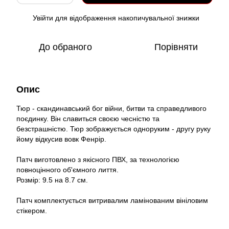
Увійти
для відображення накопичувальної знижки
%
До обраного
Порівняти
Опис
Тюр - скандинавський бог війни, битви та справедливого
поєдинку. Він славиться своєю чесністю та
безстрашністю. Тюр зображується одноруким - другу руку
йому відкусив вовк Фенрір.
Патч виготовлено з якісного ПВХ, за технологією
повноцінного об'ємного лиття.
Розмір: 9.5 на 8.7 см.
Патч комплектується витривалим ламінованим вініловим
стікером.