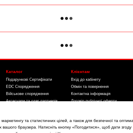
Каталог
Клієнтам
Подарункові Сертифікати
Вхід до кабінету
EDC Спорядження
Обмін та повернення
Військове спорядження
Контактна інформація
Аксесуари та одяг партнерів
Договір публічної оферти
Про Камуфляж
Ми в соцмережах
 маркетингу та статистичних цілей, а також для безпечної та оптим
х вашого браузера. Натисніть кнопку «Погодитися», щоб дати згоду