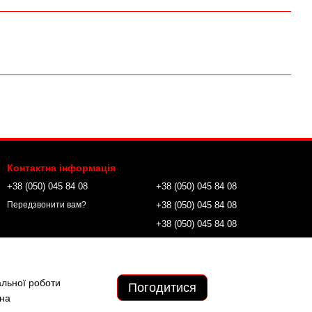
Контактна інформація
+38 (050) 045 84 08
+38 (050) 045 84 08
+38 (050) 045 84 08
Передзвонити вам?
+38 (050) 045 84 08
wild.tactical.field@gmail.com
альної роботи
Погодитися
 на