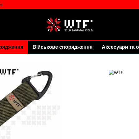
ти
рядження
Військове спорядження
Аксесуари та о