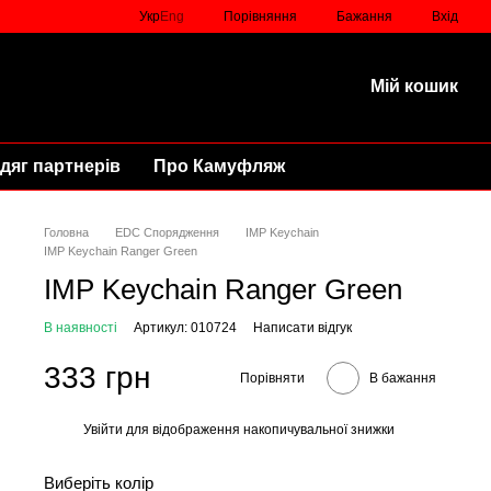
Порівняння
Укр
Eng
Бажання
Вхід
Мій кошик
дяг партнерів
Про Камуфляж
Головна
EDC Спорядження
IMP Keychain
IMP Keychain Ranger Green
IMP Keychain Ranger Green
В наявності
Артикул: 010724
Написати відгук
333 грн
Порівняти
В бажання
Увійти
для відображення накопичувальної знижки
%
Виберіть колір