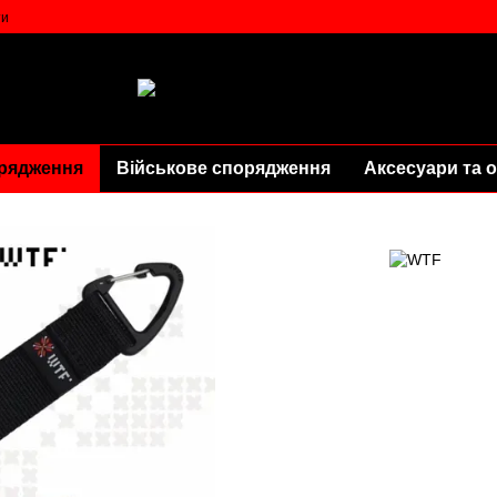
ти
рядження
Військове спорядження
Аксесуари та о