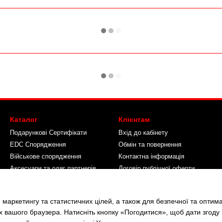
Каталог
Клієнтам
Подарункові Сертифікати
Вхід до кабінету
EDC Спорядження
Обмін та повернення
Військове спорядження
Контактна інформація
Аксесуари та одяг партнерів
Договір публічної оферти
Про Камуфляж
Ми в соцмережах
 маркетингу та статистичних цілей, а також для безпечної та оптим
х вашого браузера. Натисніть кнопку «Погодитися», щоб дати згоду