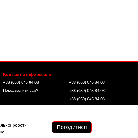
Контактна інформація
+38 (050) 045 84 08
+38 (050) 045 84 08
+38 (050) 045 84 08
Передзвонити вам?
+38 (050) 045 84 08
wild.tactical.field@gmail.com
альної роботи
Погодитися
 на