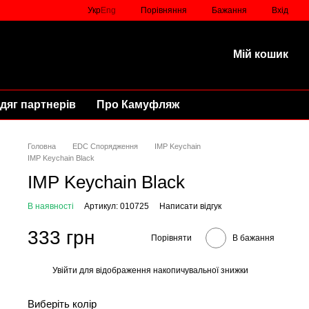
Порівняння
Укр
Eng
Бажання
Вхід
Мій кошик
дяг партнерів
Про Камуфляж
Головна
EDC Спорядження
IMP Keychain
IMP Keychain Black
IMP Keychain Black
В наявності
Артикул: 010725
Написати відгук
333 грн
Порівняти
В бажання
Увійти
для відображення накопичувальної знижки
%
Виберіть колір